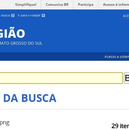
Simplifique!
Comunica BR
Participe
Acesso à infor
 a busca
3
Ir para o rodapé
4
ACE
EGIÃO
MATO GROSSO DO SUL
Acesso a siste
 DA BUSCA
.png
29
ite