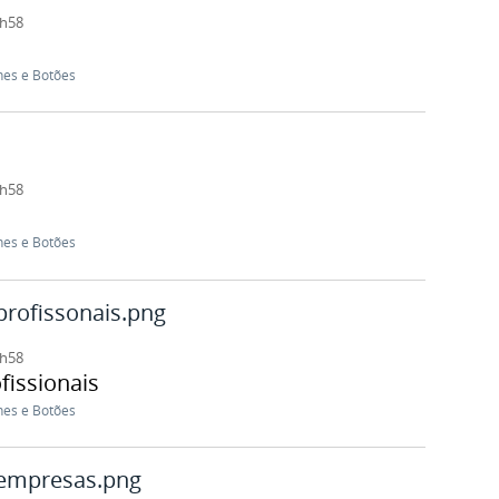
1h58
nes e Botões
1h58
nes e Botões
profissonais.png
1h58
fissionais
nes e Botões
eempresas.png