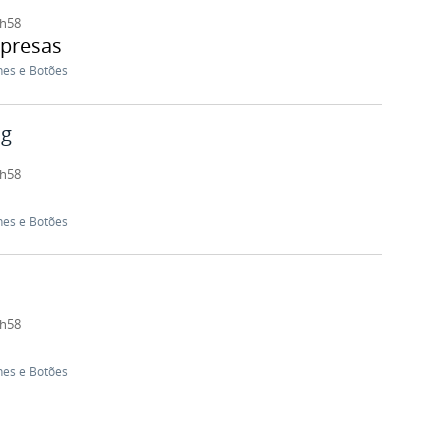
1h58
mpresas
nes e Botões
ng
1h58
nes e Botões
1h58
nes e Botões