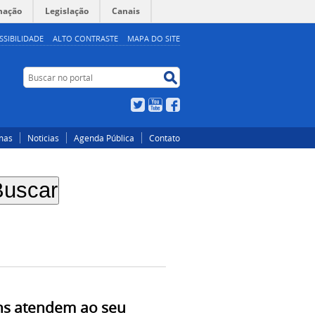
mação
Legislação
Canais
SSIBILIDADE
ALTO CONTRASTE
MAPA DO SITE
Buscar
Buscar
no
no
portal
portal
Twitter
YouTube
Facebook
mas
Noticias
Agenda Pública
Contato
ns atendem ao seu