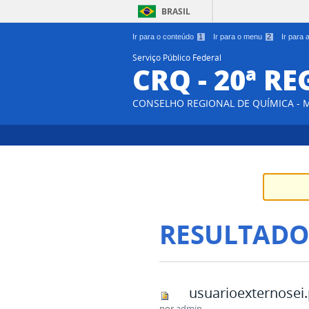
BRASIL
Ir para o conteúdo
1
Ir para o menu
2
Ir para
Serviço Público Federal
CRQ - 20ª R
CONSELHO REGIONAL DE QUÍMICA - 
RESULTADO
usuarioexternosei
por
admin