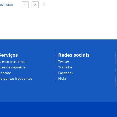
 ANTERIOR
1
2
3
Serviços
Redes sociais
Acesso a sistemas
Twitter
Área de imprensa
YouTube
Contato
Facebook
Perguntas frequentes
Flickr