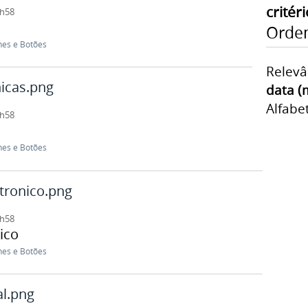
critéri
1h58
Orden
nes e Botões
Relevâ
nicas.png
data (
Alfabe
1h58
nes e Botões
tronico.png
1h58
ico
nes e Botões
l.png