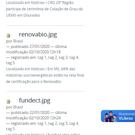
Localizado em
Notícias
/
CRQ 20ª Região
participa de cerimônia de Colação de Grau da
UEMS em Dourados
renovabio.jpg
por
Brasil
—
publicado
27/01/2020
—
última
modificação
02/10/2020 12h18
— registrado em:
tag 1
,
tag 2
,
tag 3
,
tag 4
,
tag 5
Localizado em
Notícias
/
Em MS, 68% das
indústrias sucroenergéticas estão na reta final
de certificação para o RenovaBio
fundect.jpg
por
Brasil
—
publicado
22/01/2020
—
última
modificação
02/10/2020 12h24
— registrado em:
tag 1
,
tag 2
,
tag 3
,
tag 4
,
tag 5
Localizado em
Notícias
/
Fundect abre edital