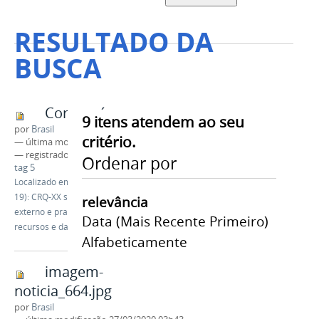
RESULTADO DA
BUSCA
Coronavírus
9
itens atendem ao seu
por
Brasil
critério.
—
última modificação
01/10/2020 16h30
— registrado em:
tag 1
,
tag 2
,
tag 3
,
tag 4
,
Ordenar por
tag 5
Localizado em
Notícias
/
Coronavírus (COVID-
19): CRQ-XX suspende atendimento presencial
relevância
externo e prazos para interposição de
Data (mais Recente Primeiro)
recursos e das intimações até 31/03/2020
Alfabeticamente
imagem-
noticia_664.jpg
por
Brasil