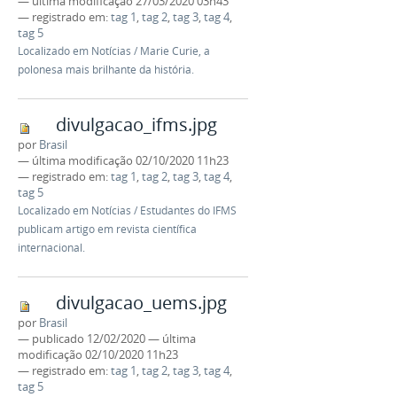
—
última modificação
27/03/2020 03h43
— registrado em:
tag 1
,
tag 2
,
tag 3
,
tag 4
,
tag 5
Localizado em
Notícias
/
Marie Curie, a
polonesa mais brilhante da história.
divulgacao_ifms.jpg
por
Brasil
—
última modificação
02/10/2020 11h23
— registrado em:
tag 1
,
tag 2
,
tag 3
,
tag 4
,
tag 5
Localizado em
Notícias
/
Estudantes do IFMS
publicam artigo em revista científica
internacional.
divulgacao_uems.jpg
por
Brasil
—
publicado
12/02/2020
—
última
modificação
02/10/2020 11h23
— registrado em:
tag 1
,
tag 2
,
tag 3
,
tag 4
,
tag 5