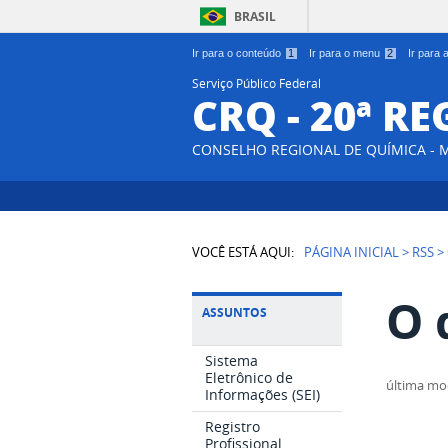
BRASIL
Ir para o conteúdo
1
Ir para o menu
2
Ir para
Serviço Público Federal
CRQ - 20ª R
CONSELHO REGIONAL DE QUÍMICA - 
VOCÊ ESTÁ AQUI:
PÁGINA INICIAL
>
RSS
>
O 
ASSUNTOS
Sistema
Eletrônico de
última mo
Informações (SEI)
Registro
Profissional