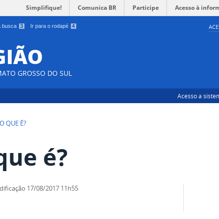
Simplifique!
Comunica BR
Participe
Acesso à infor
 a busca
3
Ir para o rodapé
4
ACE
EGIÃO
MATO GROSSO DO SUL
Acesso a siste
O QUE É?
que é?
dificação
17/08/2017 11h55