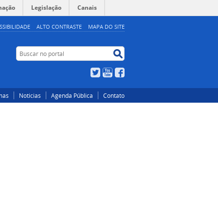
mação
Legislação
Canais
SSIBILIDADE
ALTO CONTRASTE
MAPA DO SITE
Buscar
Buscar
no
no
portal
portal
Twitter
YouTube
Facebook
mas
Noticias
Agenda Pública
Contato