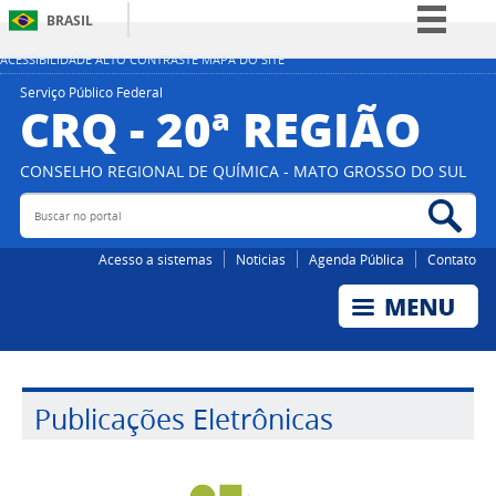
BRASIL
Simplifique!
ACESSIBILIDADE
ALTO CONTRASTE
MAPA DO SITE
Comunica BR
Serviço Público Federal
CRQ - 20ª REGIÃO
Participe
Acesso à informação
CONSELHO REGIONAL DE QUÍMICA - MATO GROSSO DO SUL
Legislação
Buscar
Bus
no
no
portal
por
Canais
Acesso a sistemas
Noticias
Agenda Pública
Contato
Publicações Eletrônicas