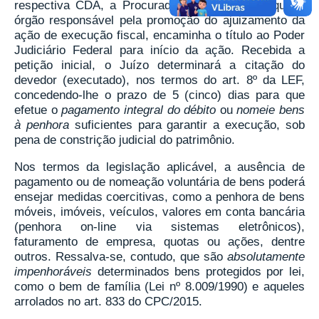
respectiva CDA, a Procuradoria Jurídica Autárquica,
órgão responsável pela promoção do ajuizamento da
ação de execução fiscal, encaminha o título ao Poder
Judiciário Federal para início da ação. Recebida a
petição inicial, o Juízo determinará a citação do
devedor (executado), nos termos do art. 8º da LEF,
concedendo-lhe o prazo de 5 (cinco) dias para que
efetue o
pagamento integral do débito
ou
nomeie bens
à penhora
suficientes para garantir a execução, sob
pena de constrição judicial do patrimônio.
Nos termos da legislação aplicável, a ausência de
pagamento ou de nomeação voluntária de bens poderá
ensejar medidas coercitivas, como a penhora de bens
móveis, imóveis, veículos, valores em conta bancária
(penhora on-line via sistemas eletrônicos),
faturamento de empresa, quotas ou ações, dentre
outros. Ressalva-se, contudo, que são
absolutamente
impenhoráveis
determinados bens protegidos por lei,
como o bem de família (Lei nº 8.009/1990) e aqueles
arrolados no art. 833 do CPC/2015.