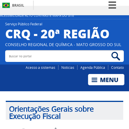
BRASIL
Simplifique!
ACESSIBILIDADE
ALTO CONTRASTE
MAPA DO SITE
Comunica BR
Serviço Público Federal
CRQ - 20ª REGIÃO
Participe
Acesso à informação
CONSELHO REGIONAL DE QUÍMICA - MATO GROSSO DO SUL
Legislação
Buscar
Bus
no
no
portal
por
Canais
Acesso a sistemas
Noticias
Agenda Pública
Contato
Orientações Gerais sobre
Execução Fiscal