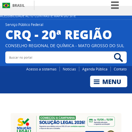
BRASIL
Simplifique!
ACESSIBILIDADE
ALTO CONTRASTE
MAPA DO SITE
Comunica BR
Serviço Público Federal
CRQ - 20ª REGIÃO
Participe
Acesso à informação
CONSELHO REGIONAL DE QUÍMICA - MATO GROSSO DO SUL
Legislação
Buscar
Bus
no
no
portal
por
Canais
Acesso a sistemas
Noticias
Agenda Pública
Contato